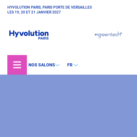
Aller
HYVOLUTION PARIS, PARIS PORTE DE VERSAILLES
Paragraphes
au
LES 19, 20 ET 21 JANVIER 2027
contenu
principal
Paragraphes
Paragraphes
BY
Bepositive
Eurobois
Expobiogaz
NOS SALONS
FR
Open Energies
Paysalia
Piscine Global
Rocalia
Hyvolution World
Hyvolution Chile
Hyvolution Canada
Hyvolution Brazil
IGHA Hyvolution India