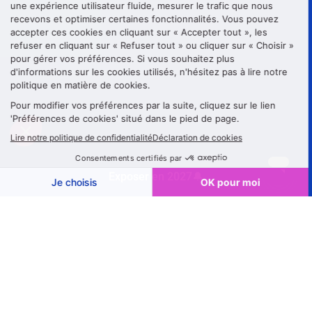
Exposer en 2027🔔
Structure
de
- SE DÉPLACER VERS -
la
page
SUPPORT CLIENT
Éditeur
de
VISITEUR
texte