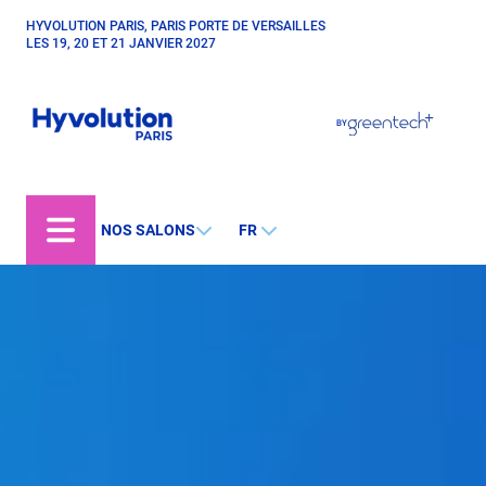
Aller
HYVOLUTION PARIS, PARIS PORTE DE VERSAILLES
Paragraphes
au
LES 19, 20 ET 21 JANVIER 2027
contenu
principal
Paragraphes
Paragraphes
BY
Bepositive
Eurobois
Expobiogaz
NOS SALONS
FR
Open Energies
Paysalia
Piscine Global
Rocalia
Hyvolution World
Hyvolution Chile
Hyvolution Canada
Hyvolution Brazil
IGHA Hyvolution India