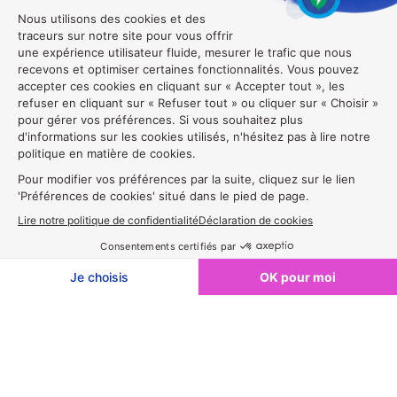
Exposer en 2027🔔
Structure
MAINSTAGE
SPEAKERS
Éditeur
de
de
la
texte
page