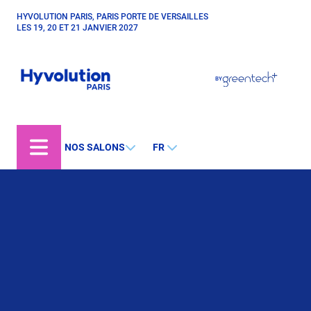
Aller
HYVOLUTION PARIS, PARIS PORTE DE VERSAILLES
Paragraphes
au
LES 19, 20 ET 21 JANVIER 2027
contenu
principal
Paragraphes
Paragraphes
BY
Bepositive
Eurobois
Expobiogaz
NOS SALONS
FR
Open Energies
Paragraphes
Paysalia
Piscine Global
Rocalia
Hyvolution World
Hyvolution Chile
Hyvolution Canada
Hyvolution Brazil
IGHA Hyvolution India