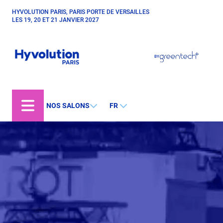
Aller
HYVOLUTION PARIS, PARIS PORTE DE VERSAILLES
Paragraphes
au
LES 19, 20 ET 21 JANVIER 2027
contenu
principal
Paragraphes
Paragraphes
BY
Bepositive
Eurobois
Expobiogaz
NOS SALONS
FR
Open Energies
Structure
Paysalia
de
Piscine Global
la
Rocalia
page
Hyvolution World
Hyvolution Chile
Hyvolution Canada
Hyvolution Brazil
IGHA Hyvolution India