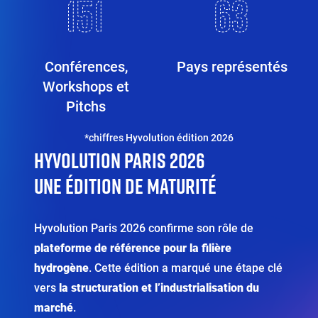
153
64
Conférences,
Pays représentés
Workshops et
Pitchs
Éditeur
*chiffres Hyvolution édition 2026
HYVOLUTION PARIS 2026
de
Éditeur
texte
de
UNE ÉDITION DE MATURITÉ
texte
Hyvolution Paris 2026 confirme son rôle de
plateforme de référence pour la filière
hydrogène
. Cette édition a marqué une étape clé
vers
la structuration et l’industrialisation du
marché
.