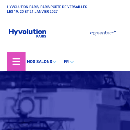
Aller
HYVOLUTION PARIS, PARIS PORTE DE VERSAILLES
Paragraphes
au
LES 19, 20 ET 21 JANVIER 2027
contenu
principal
Paragraphes
Paragraphes
BY
Bepositive
Eurobois
Expobiogaz
NOS SALONS
FR
Open Energies
Structure
Paysalia
de
Piscine Global
la
Rocalia
page
Hyvolution World
Hyvolution Chile
Hyvolution Canada
Hyvolution Brazil
IGHA Hyvolution India