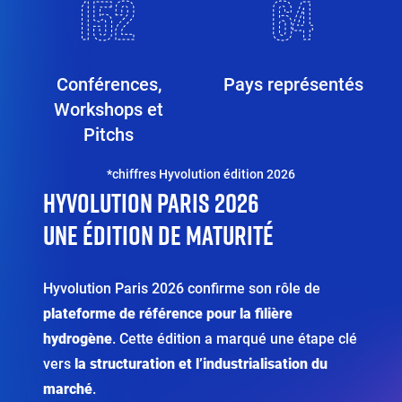
154
65
Conférences,
Pays représentés
Workshops et
Pitchs
Éditeur
*chiffres Hyvolution édition 2026
HYVOLUTION PARIS 2026
de
Éditeur
texte
de
UNE ÉDITION DE MATURITÉ
texte
Hyvolution Paris 2026 confirme son rôle de
plateforme de référence pour la filière
hydrogène
. Cette édition a marqué une étape clé
vers
la structuration et l’industrialisation du
marché
.